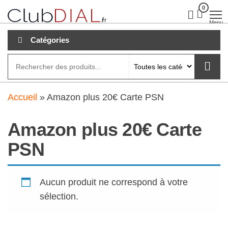
Aller
0
clubdial.fr
Tout est
clair sur
au
Menu
clubdial.fr
!
contenu
Catégories
Accueil
»
Amazon plus 20€ Carte PSN
Amazon plus 20€ Carte
PSN
Aucun produit ne correspond à votre
sélection.