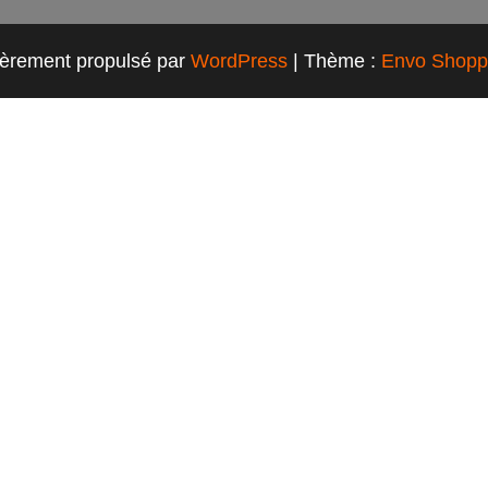
ièrement propulsé par
WordPress
|
Thème :
Envo Shopp