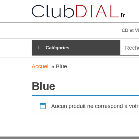
Aller
club
Tout es
au
clair su
clubdial
contenu
!
CD et V
Catégories
Accueil
»
Blue
Blue
Aucun produit ne correspond à votr