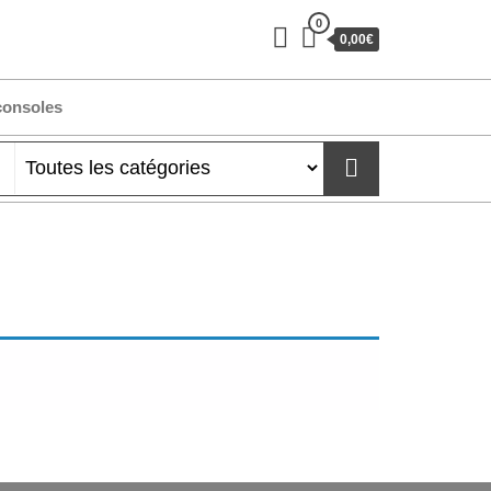
0
0,00€
consoles