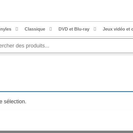
dial.fr
t
r
.fr
inyles
Classique
DVD et Blu-ray
Jeux vidéo et 
e sélection.