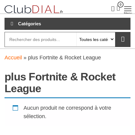
Aller
0
clubdial.fr
Tout est
clair sur
au
Menu
clubdial.fr
!
contenu
Catégories
Accueil
»
plus Fortnite & Rocket League
plus Fortnite & Rocket
League
Aucun produit ne correspond à votre
sélection.