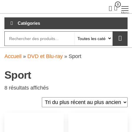
Aller
0
clubdial.fr
Tout est
clair sur
au
Menu
clubdial.fr
!
contenu
Catégories
Accueil
»
DVD et Blu-ray
»
Sport
Sport
8 résultats affichés