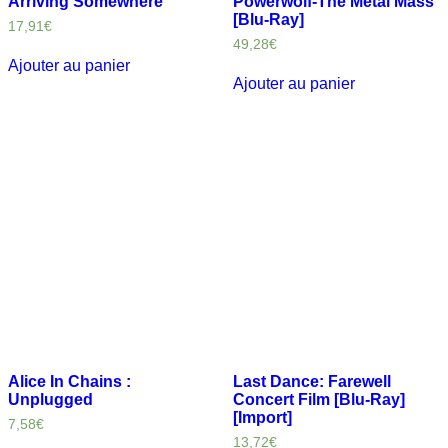
Arriving Somewhere
Powerwolf-The Metal Mass
[Blu-Ray]
17,91
€
49,28
€
Ajouter au panier
Ajouter au panier
Alice In Chains :
Last Dance: Farewell
Unplugged
Concert Film [Blu-Ray]
[Import]
7,58
€
13,72
€