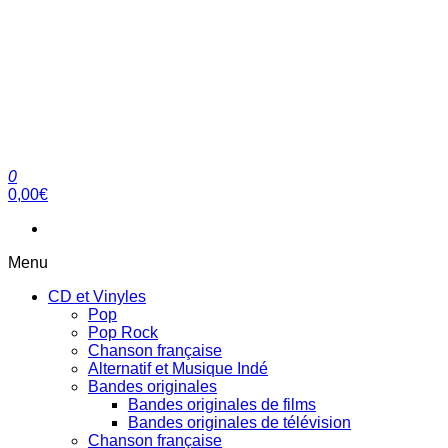
0
clubdial.fr
Tout est clair sur clubdial.fr !
0,00€
Menu
CD et Vinyles
Pop
Pop Rock
Chanson française
Alternatif et Musique Indé
Bandes originales
Bandes originales de films
Bandes originales de télévision
Chanson française