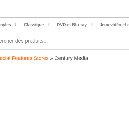
inyles
Classique
DVD et Blu-ray
Jeux vidéo et 
ecial Features Stores
»
Century Media