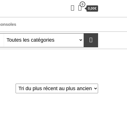
0
0,00€
consoles