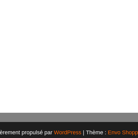
ièrement propulsé par
WordPress
|
Thème :
Envo Shopp