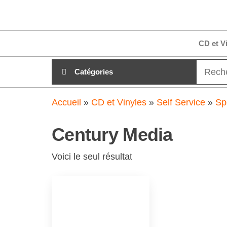
Aller
clubdial.fr
Tout est
au
clair sur
clubdial.fr
contenu
CD et V
!
Catégories
Accueil
»
CD et Vinyles
»
Self Service
»
Sp
Century Media
Voici le seul résultat