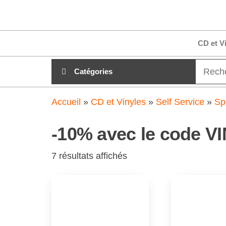
Aller
clubdial.fr
Tout est
au
clair sur
clubdial.fr
contenu
CD et V
!
Catégories
Accueil
»
CD et Vinyles
»
Self Service
»
Sp
-10% avec le code V
7 résultats affichés