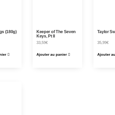
gs (180g)
Keeper of The Seven
Taylor Sw
Keys, Pt II
33,59
€
35,99
€
nier
Ajouter au panier
Ajouter a