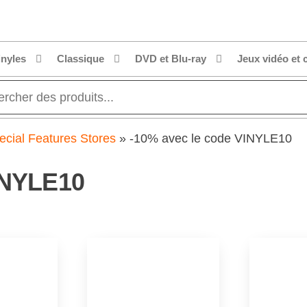
inyles
Classique
DVD et Blu-ray
Jeux vidéo et 
ecial Features Stores
»
-10% avec le code VINYLE10
INYLE10