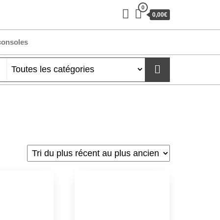
0
0,00€
consoles