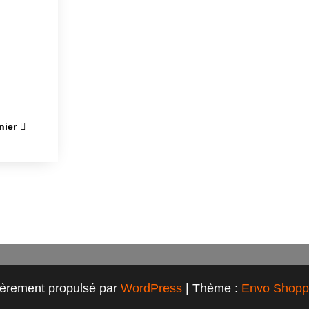
nier
ièrement propulsé par
WordPress
|
Thème :
Envo Shopp