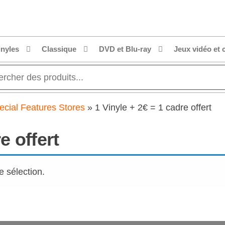
dial.fr
t
r
.fr
inyles
Classique
DVD et Blu-ray
Jeux vidéo et 
ecial Features Stores
»
1 Vinyle + 2€ = 1 cadre offert
e offert
e sélection.