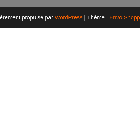
ièrement propulsé par
WordPress
|
Thème :
Envo Shopp