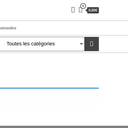
0
0,00€
consoles