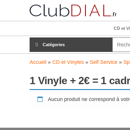
Aller
club
Tout es
au
clair su
clubdial
contenu
!
CD et V
Catégories
Accueil
»
CD et Vinyles
»
Self Service
»
Sp
1 Vinyle + 2€ = 1 cadr
Aucun produit ne correspond à votr