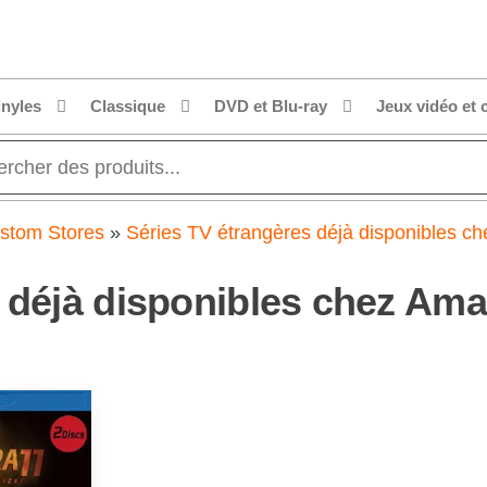
dial.fr
t
r
.fr
inyles
Classique
DVD et Blu-ray
Jeux vidéo et 
stom Stores
»
Séries TV étrangères déjà disponibles c
s déjà disponibles chez Am