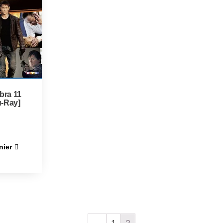
bra 11
u-Ray]
nier