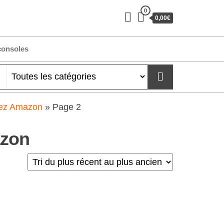
0
0,00€
consoles
hez Amazon
»
Page 2
azon