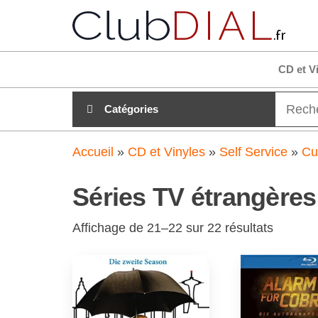
Aller
club
Tout es
au
clair su
clubdial
contenu
!
CD et V
Catégories
Accueil
»
CD et Vinyles
»
Self Service
»
Cu
Séries TV étrangère
Affichage de 21–22 sur 22 résultats