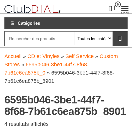
Aller
0
clubdial.fr
Tout est
clair sur
au
Menu
clubdial.fr
!
contenu
Catégories
Accueil
»
CD et Vinyles
»
Self Service
»
Custom
Stores
»
6595b046-3be1-44f7-8f68-
7b61c6ea875b_0
»
6595b046-3be1-44f7-8f68-
7b61c6ea875b_8901
6595b046-3be1-44f7-
8f68-7b61c6ea875b_8901
4 résultats affichés