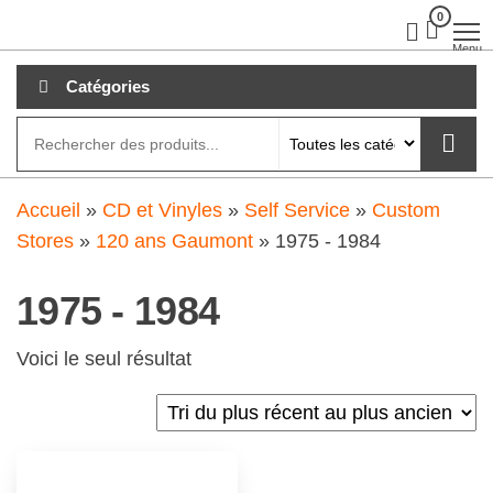
Aller
0
clubdial.fr
Tout est
clair sur
au
Menu
clubdial.fr
!
contenu
Catégories
Accueil
»
CD et Vinyles
»
Self Service
»
Custom
Stores
»
120 ans Gaumont
»
1975 - 1984
1975 - 1984
Voici le seul résultat