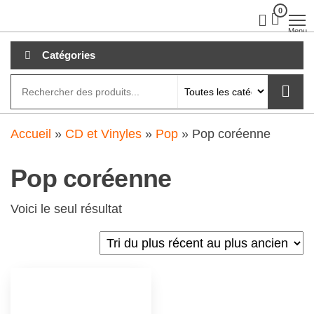
Aller
0
clubdial.fr
Tout est
clair sur
au
Menu
clubdial.fr
!
contenu
Catégories
Accueil
»
CD et Vinyles
»
Pop
»
Pop coréenne
Pop coréenne
Voici le seul résultat