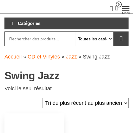
Aller
0
clubdial.fr
Tout est
clair sur
au
Menu
clubdial.fr
!
contenu
Catégories
Accueil
»
CD et Vinyles
»
Jazz
»
Swing Jazz
Swing Jazz
Voici le seul résultat