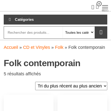
Aller
0
clubdial.fr
Tout est
clair sur
au
Menu
clubdial.fr
!
contenu
Catégories
Accueil
»
CD et Vinyles
»
Folk
»
Folk contemporain
Folk contemporain
5 résultats affichés