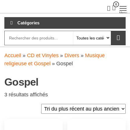
Aller
0
clubdial.fr
Tout est
clair sur
au
Menu
clubdial.fr
!
contenu
Catégories
Accueil
»
CD et Vinyles
»
Divers
»
Musique
religieuse et Gospel
»
Gospel
Gospel
3 résultats affichés