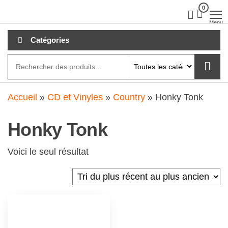
Aller
0
clubdial.fr
Tout est
clair sur
au
Menu
clubdial.fr
!
contenu
Catégories
Accueil
»
CD et Vinyles
»
Country
»
Honky Tonk
Honky Tonk
Voici le seul résultat