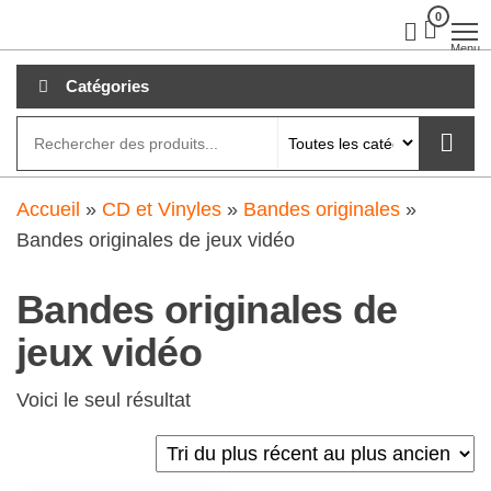
Aller
0
clubdial.fr
Tout est
clair sur
au
Menu
clubdial.fr
!
contenu
Catégories
Accueil
»
CD et Vinyles
»
Bandes originales
»
Bandes originales de jeux vidéo
Bandes originales de
jeux vidéo
Voici le seul résultat