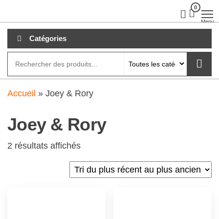
Aller
0
clubdial.fr
Tout est
clair sur
au
Menu
clubdial.fr
!
contenu
Catégories
Accueil
»
Joey & Rory
Joey & Rory
2 résultats affichés