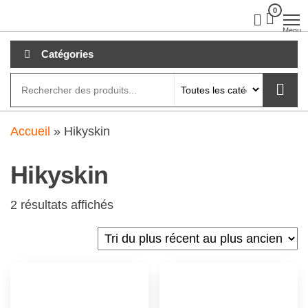
Aller
0
clubdial.fr
Tout est
clair sur
au
Menu
clubdial.fr
!
contenu
Catégories
Accueil
»
Hikyskin
Hikyskin
2 résultats affichés