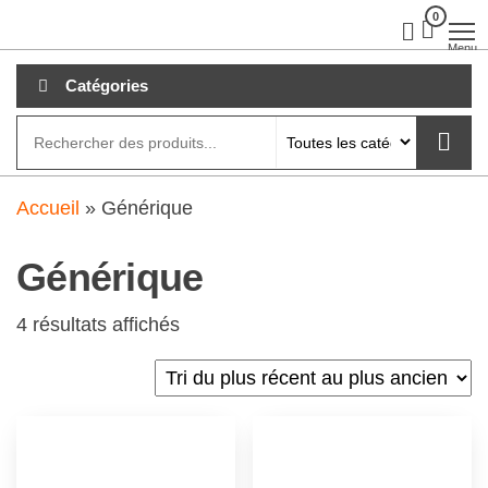
Aller
0
clubdial.fr
Tout est
clair sur
au
Menu
clubdial.fr
!
contenu
Catégories
Accueil
»
Générique
Générique
4 résultats affichés