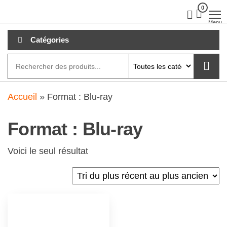
Aller
0
clubdial.fr
Tout est
clair sur
au
Menu
clubdial.fr
!
contenu
Catégories
Accueil
»
Format : Blu-ray
Format : Blu-ray
Voici le seul résultat