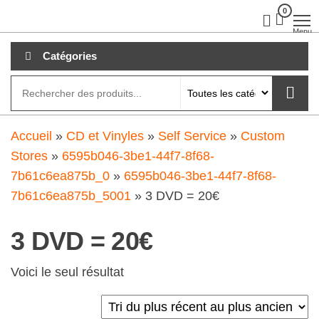
Aller
0
clubdial.fr
Tout est
clair sur
au
Menu
clubdial.fr
!
contenu
Catégories
Accueil
»
CD et Vinyles
»
Self Service
»
Custom
Stores
»
6595b046-3be1-44f7-8f68-
7b61c6ea875b_0
»
6595b046-3be1-44f7-8f68-
7b61c6ea875b_5001
»
3 DVD = 20€
3 DVD = 20€
Voici le seul résultat